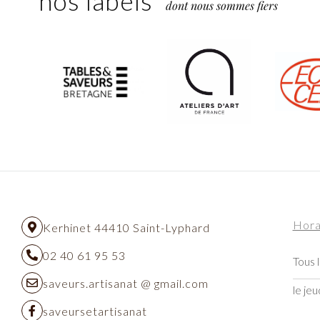
nos labels
dont nous sommes fiers
Hora
Kerhinet 44410 Saint-Lyphard
02 40 61 95 53
Tous l
saveurs.artisanat @ gmail.com
le jeu
saveursetartisanat